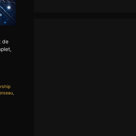
t de
plet,
rship
erseau
,