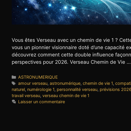
Vous êtes Verseau avec un chemin de vie 1 ? Cett
vous un pionnier visionnaire doté d’une capacité e
découvrez comment cette double influence façonne v
perspectives pour 2026. Verseau Chemin de Vie 
Catégories
ASTRONUMERIQUE
Étiquettes
amour verseau
,
astronumérique
,
chemin de vie 1
,
compati
naturel
,
numérologie 1
,
personnalité verseau
,
prévisions 202
travail verseau
,
verseau chemin de vie 1
Laisser un commentaire