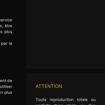
xercice
e, être
es plus
 par la
ment de
ATTENTION
tiliser
en plus
Toute reproduction totale ou