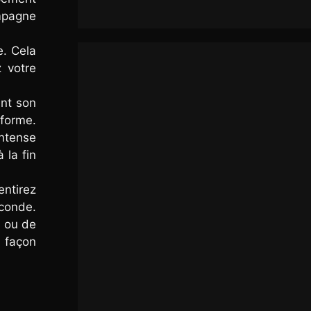
ompagne
e. Cela
 votre
ent son
 forme.
intense
 la fin
entirez
conde.
s ou de
 façon