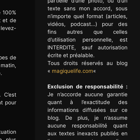
partielle d’une photo, ou d’un
texte sans mon accord, sous
ue 100%
n’importe quel format (articles,
t et de
vidéos, podcast…) pour des
 levez-
fins autres que celles
d’utilisation personnelle, est
INTERDITE, sauf autorisation
écrite et préalable.
pes de
Tous droits réservés au blog
matin,
«
magiquelife.com
«
.
Exclusion de responsabilité :
Je n’accorde aucune garantie
 C’est
quant à l’exactitude des
nt pour
informations diffusées sur ce
blog. De plus, je n’assume
aucune responsabilité quant
uation
aux textes inexacts publiés en
e, plus