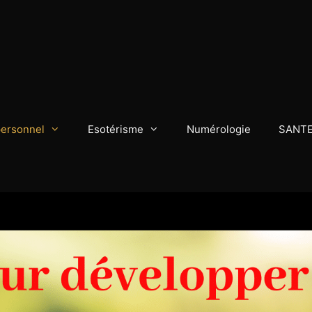
personnel
Esotérisme
Numérologie
SANT