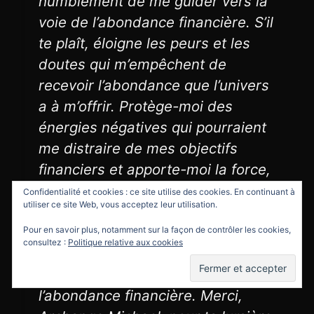
humblement de me guider vers la
voie de l’abondance financière. S’il
te plaît, éloigne les peurs et les
doutes qui m’empêchent de
recevoir l’abondance que l’univers
a à m’offrir. Protège-moi des
énergies négatives qui pourraient
me distraire de mes objectifs
financiers et apporte-moi la force,
la confiance et la détermination
Confidentialité et cookies : ce site utilise des cookies. En continuant à
utiliser ce site Web, vous acceptez leur utilisation.
pour réussir. Je t’ouvre mon cœur
et mon esprit pour recevoir ta
Pour en savoir plus, notamment sur la façon de contrôler les cookies,
consultez :
Politique relative aux cookies
guidance et ta protection alors que
je poursuis ma quête de
l’abondance financière. Merci,