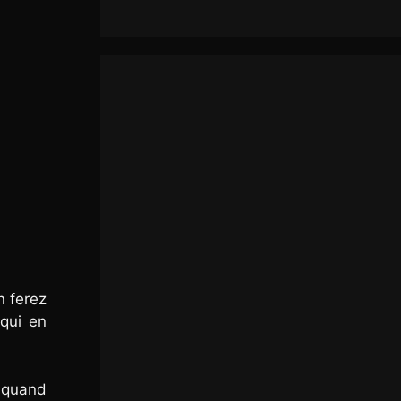
n ferez
 qui en
z quand