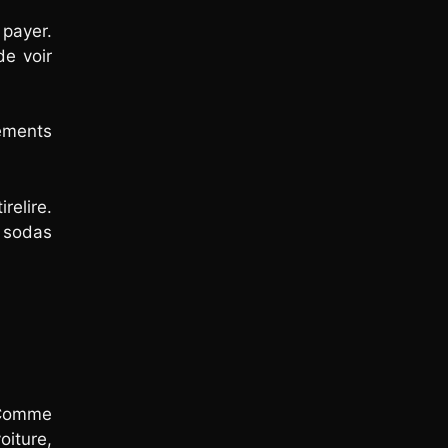
 payer.
de voir
ements
relire.
 sodas
 Comme
oiture,