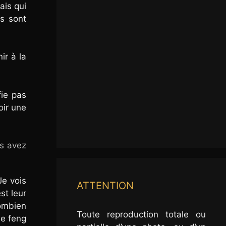
ais qui
s sont
ir à la
fie pas
oir une
us avez
Je vois
ATTENTION
st leur
combien
Toute reproduction totale ou
de feng