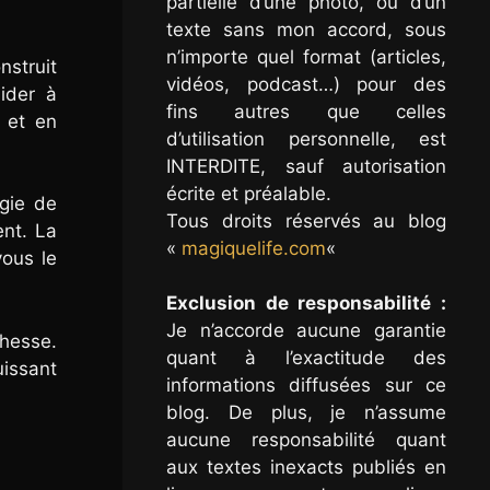
partielle d’une photo, ou d’un
texte sans mon accord, sous
n’importe quel format (articles,
nstruit
vidéos, podcast…) pour des
ider à
fins autres que celles
e et en
d’utilisation personnelle, est
INTERDITE, sauf autorisation
écrite et préalable.
gie de
Tous droits réservés au blog
ent. La
«
magiquelife.com
«
vous le
Exclusion de responsabilité :
Je n’accorde aucune garantie
chesse.
quant à l’exactitude des
uissant
informations diffusées sur ce
blog. De plus, je n’assume
aucune responsabilité quant
aux textes inexacts publiés en