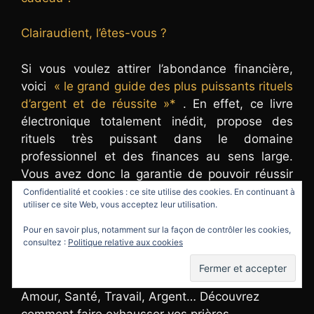
Clairaudient, l’êtes-vous ?
Si vous voulez attirer l’abondance financière,
voici
« le grand guide des plus puissants rituels
d’argent et de réussite »*
. En effet, ce livre
électronique totalement inédit, propose des
rituels très puissant dans le domaine
professionnel et des finances au sens large.
Vous avez donc la garantie de pouvoir réussir
TOUS les rituels ayant un lien avec les finances
Confidentialité et cookies : ce site utilise des cookies. En continuant à
utiliser ce site Web, vous acceptez leur utilisation.
et de bénéficier de l’affluence financière. Les
plus puissants rituels sont donc à portée de
Pour en savoir plus, notamment sur la façon de contrôler les cookies,
main !
consultez :
Politique relative aux cookies
Les 3000 codes secrets des Psaumes*
:
Amour, Santé, Travail, Argent… Découvrez