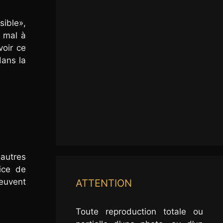
sible»,
u mal à
voir ce
dans la
 autres
ice de
peuvent
ATTENTION
Toute reproduction totale ou