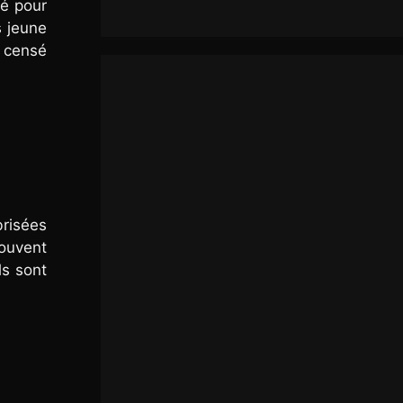
ué pour
s jeune
s censé
brisées
ouvent
ls sont