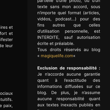
partielle d’une photo, ou d’un
texte sans mon accord, sous
n’importe quel format (articles,
vidéos, podcast…) pour des
fins autres que celles
ires et
d’utilisation personnelle, est
fort et
INTERDITE, sauf autorisation
fester
écrite et préalable.
de leur
Tous droits réservés au blog
«
magiquelife.com
«
Exclusion de responsabilité :
Je n’accorde aucune garantie
quant à l’exactitude des
informations diffusées sur ce
blog. De plus, je n’assume
sociaux
aucune responsabilité quant
uitifs.
aux textes inexacts publiés en
e paix,