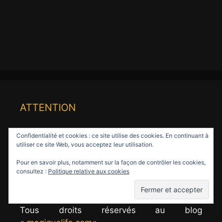
ATTENTION
Toute reproduction totale ou partielle d’une
Confidentialité et cookies : ce site utilise des cookies. En continuant à
utiliser ce site Web, vous acceptez leur utilisation.
photo, ou d’un texte sans mon accord, sous
n’importe quel format (articles, vidéos,
Pour en savoir plus, notamment sur la façon de contrôler les cookies,
consultez :
Politique relative aux cookies
podcast…) pour des fins autres que celles
d’utilisation personnelle, est INTERDITE, sauf
autorisation écrite et préalable.
Tous droits réservés au blog