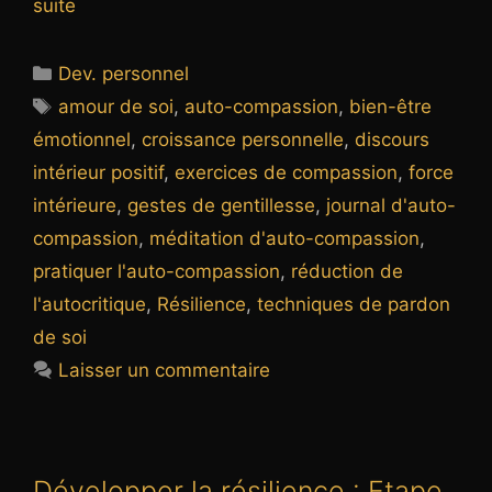
suite
Catégories
Dev. personnel
Étiquettes
amour de soi
,
auto-compassion
,
bien-être
émotionnel
,
croissance personnelle
,
discours
intérieur positif
,
exercices de compassion
,
force
intérieure
,
gestes de gentillesse
,
journal d'auto-
compassion
,
méditation d'auto-compassion
,
pratiquer l'auto-compassion
,
réduction de
l'autocritique
,
Résilience
,
techniques de pardon
de soi
Laisser un commentaire
Développer la résilience : Etape