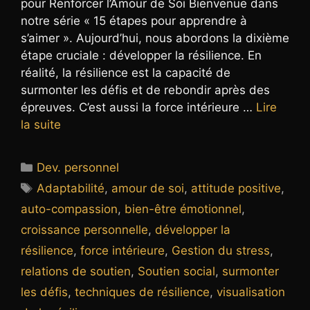
pour Renforcer l’Amour de Soi Bienvenue dans
notre série « 15 étapes pour apprendre à
s’aimer ». Aujourd’hui, nous abordons la dixième
étape cruciale : développer la résilience. En
réalité, la résilience est la capacité de
surmonter les défis et de rebondir après des
épreuves. C’est aussi la force intérieure …
Lire
la suite
Catégories
Dev. personnel
Étiquettes
Adaptabilité
,
amour de soi
,
attitude positive
,
auto-compassion
,
bien-être émotionnel
,
croissance personnelle
,
développer la
résilience
,
force intérieure
,
Gestion du stress
,
relations de soutien
,
Soutien social
,
surmonter
les défis
,
techniques de résilience
,
visualisation