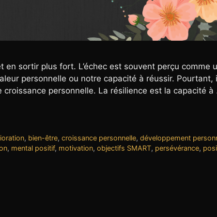
t en sortir plus fort. L’échec est souvent perçu comme 
leur personnelle ou notre capacité à réussir. Pourtant, i
e croissance personnelle. La résilience est la capacité 
oration
,
bien-être
,
croissance personnelle
,
développement person
ion
,
mental positif
,
motivation
,
objectifs SMART
,
persévérance
,
posi