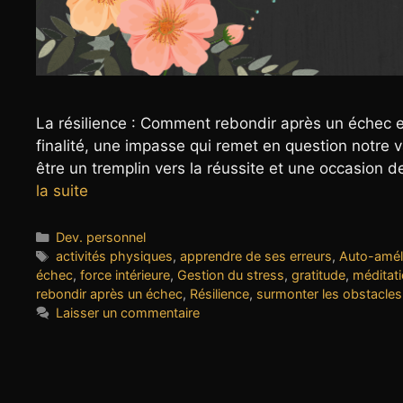
La résilience : Comment rebondir après un échec e
finalité, une impasse qui remet en question notre va
être un tremplin vers la réussite et une occasion d
la suite
Catégories
Dev. personnel
Étiquettes
activités physiques
,
apprendre de ses erreurs
,
Auto-améli
échec
,
force intérieure
,
Gestion du stress
,
gratitude
,
méditat
rebondir après un échec
,
Résilience
,
surmonter les obstacles
Laisser un commentaire