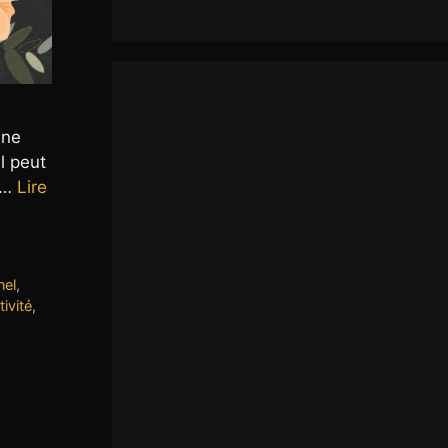
une
l peut
à …
Lire
nel
,
tivité
,