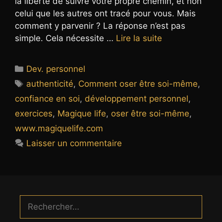
la liberté de suivre votre propre chemin, et non
celui que les autres ont tracé pour vous. Mais
comment y parvenir ? La réponse n’est pas
simple. Cela nécessite …
Lire la suite
Catégories
Dev. personnel
Étiquettes
authenticité
,
Comment oser être soi-même
,
confiance en soi
,
développement personnel
,
exercices
,
Magique life
,
oser être soi-même
,
www.magiquelife.com
Laisser un commentaire
Rechercher :