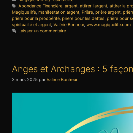
Étiquettes
Abondance Financière
,
argent
,
attirer l'argent
,
attirer la pr
Magique life
,
manifestation argent
,
Prière
,
prière argent
,
prièr
prière pour la prospérité
,
prière pour les dettes
,
prière pour s
spiritualité et argent
,
Valérie Bonheur
,
www.magiquelife.com
Laisser un commentaire
Anges et Archanges : 5 façon
3 mars 2025
par
Valérie Bonheur