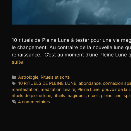
10 rituels de Pleine Lune à tester pour une vie mag
le changement. Au contraire de la nouvelle lune qu
renaissance. C’est au moment d’une Pleine Lune qu
suite
Catégories
Astrologie
,
Rituels et sorts
Étiquettes
10 RITUELS DE PLEINE LUNE
,
abondance
,
connexion spir
manifestation
,
méditation lunaire
,
Pleine Lune
,
pouvoir de la l
rituels de pleine lune
,
rituels magiques
,
rituels pleine lune
,
spir
4 commentaires