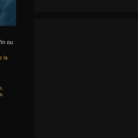
fin ou
e la
e
,
ne
,