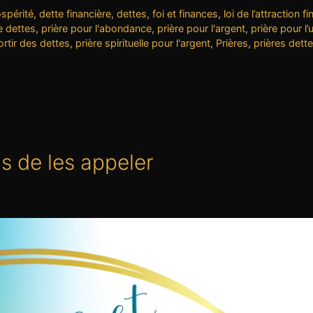
ospérité
,
dette financière
,
dettes
,
foi et finances
,
loi de l’attraction f
e dettes
,
prière pour l'abondance
,
prière pour l'argent
,
prière pour l’
ortir des dettes
,
prière spirituelle pour l'argent
,
Prières
,
prières dett
s de les appeler