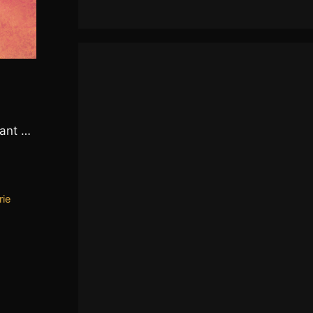
tant …
rie