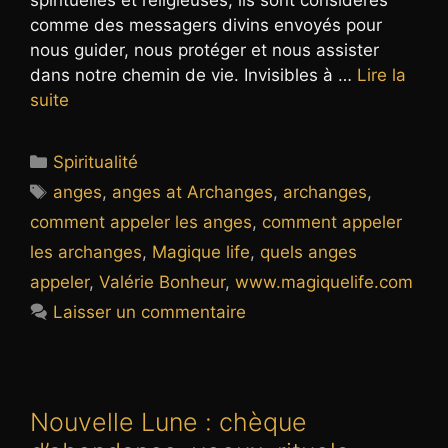
spirituelles et religieuses, ils sont considérés
comme des messagers divins envoyés pour
nous guider, nous protéger et nous assister
dans notre chemin de vie. Invisibles à …
Lire la
suite
Catégories
Spiritualité
Étiquettes
anges
,
anges at Archanges
,
archanges
,
comment appeler les anges
,
comment appeler
les archanges
,
Magique life
,
quels anges
appeler
,
Valérie Bonheur
,
www.magiquelife.com
Laisser un commentaire
Nouvelle Lune : chèque