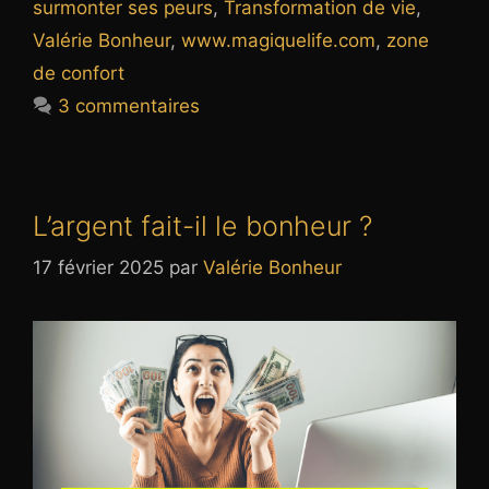
surmonter ses peurs
,
Transformation de vie
,
Valérie Bonheur
,
www.magiquelife.com
,
zone
de confort
3 commentaires
L’argent fait-il le bonheur ?
17 février 2025
par
Valérie Bonheur