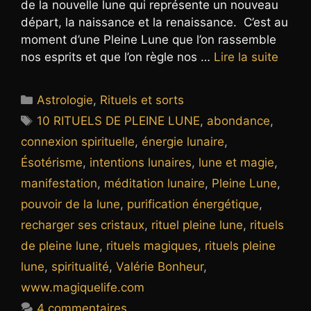
de la nouvelle lune qui représente un nouveau
départ, la naissance et la renaissance. C’est au
moment d’une Pleine Lune que l’on rassemble
nos esprits et que l’on règle nos …
Lire la suite
Catégories
Astrologie
,
Rituels et sorts
Étiquettes
10 RITUELS DE PLEINE LUNE
,
abondance
,
connexion spirituelle
,
énergie lunaire
,
Ésotérisme
,
intentions lunaires
,
lune et magie
,
manifestation
,
méditation lunaire
,
Pleine Lune
,
pouvoir de la lune
,
purification énergétique
,
recharger ses cristaux
,
rituel pleine lune
,
rituels
de pleine lune
,
rituels magiques
,
rituels pleine
lune
,
spiritualité
,
Valérie Bonheur
,
www.magiquelife.com
4 commentaires