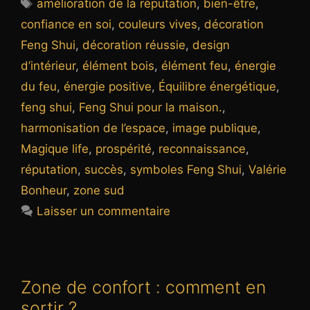
Étiquettes
amélioration de la réputation
,
bien-être
,
confiance en soi
,
couleurs vives
,
décoration
Feng Shui
,
décoration réussie
,
design
d’intérieur
,
élément bois
,
élément feu
,
énergie
du feu
,
énergie positive
,
Équilibre énergétique
,
feng shui
,
Feng Shui pour la maison.
,
harmonisation de l’espace
,
image publique
,
Magique life
,
prospérité
,
reconnaissance
,
réputation
,
succès
,
symboles Feng Shui
,
Valérie
Bonheur
,
zone sud
Laisser un commentaire
Zone de confort : comment en
sortir ?