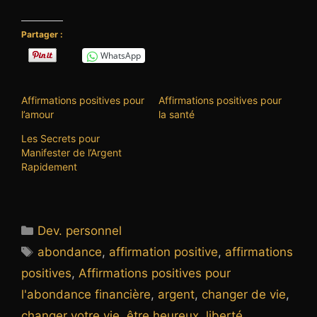
Partager :
WhatsApp
Affirmations positives pour
Affirmations positives pour
l’amour
la santé
Les Secrets pour
Manifester de l’Argent
Rapidement
Catégories
Dev. personnel
Étiquettes
abondance
,
affirmation positive
,
affirmations
positives
,
Affirmations positives pour
l'abondance financière
,
argent
,
changer de vie
,
changer votre vie
,
être heureux
,
liberté