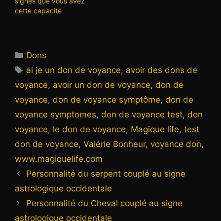
signes que vous avez
cette capacité
Catégories
Dons
Étiquettes
ai je un don de voyance
,
avoir des dons de
voyance
,
avoir un don de voyance
,
don de
voyance
,
don de voyance symptôme
,
don de
voyance symptomes
,
don de voyance test
,
don
voyance
,
le don de voyance
,
Magique life
,
test
don de voyance
,
Valérie Bonheur
,
voyance don
,
www.magiquelife.com
Personnalité du serpent couplé au signe
astrologique occidentale
Personnalité du Cheval couplé au signe
astrologique occidentale