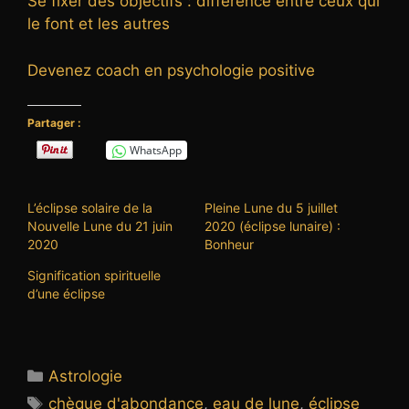
Se fixer des objectifs : différence entre ceux qui
le font et les autres
Devenez coach en psychologie positive
Partager :
WhatsApp
L’éclipse solaire de la
Pleine Lune du 5 juillet
Nouvelle Lune du 21 juin
2020 (éclipse lunaire) :
2020
Bonheur
Signification spirituelle
d’une éclipse
Catégories
Astrologie
Étiquettes
chèque d'abondance
,
eau de lune
,
éclipse