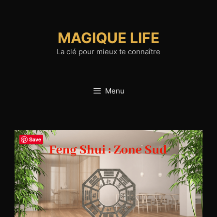
Aller
au
contenu
MAGIQUE LIFE
La clé pour mieux te connaître
Menu
Save