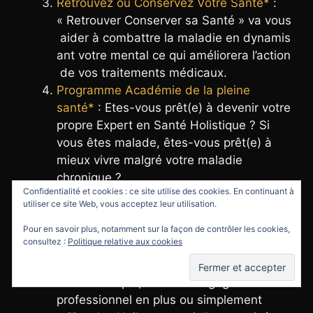
Retrouvez ou Conservez Votre Santé*
:
«
R
etrouver
Conserver
sa
Santé »
va
vous
aider
à
combattre
la
maladie
en
dynamis
ant
votre
mental
ce
qui
améliorera
l’action
de
vos
traitements
médicaux.
Programme Académie de la pleine
santé*
: Etes-vous prêt(e) à devenir votre
propre Expert en Santé Holistique ? Si
vous êtes malade, êtes-vous prêt(e) à
mieux vivre malgré votre maladie
chronique ?
Confidentialité et cookies : ce site utilise des cookies. En continuant à
Le guide des huiles essentielles*
: Un
utiliser ce site Web, vous acceptez leur utilisation.
problème ? Une huile essentielle !
L’aromathérapie de A à Z*
: Formation
Pour en savoir plus, notamment sur la façon de contrôler les cookies,
consultez :
Politique relative aux cookies
certifiante pour découvrir l’aromathérapie
en profondeur, devenir expert (e) en
aromathérapie, avoir un bagage
professionnel en plus ou simplement