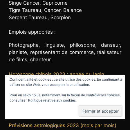
Singe Cancer, Capricorne
Tigre Taureau, Cancer, Balance
Serpent Taureau, Scorpion
Emplois appropriés :
Photographe, linguiste, philosophe, danseur,
pianiste, représentant de commerce, réalisateur
de films, chanteur.
Horoscope chinois 2023 : année du lapin
Confidentialité et cookies : ce site utilise des cookies. En continuant à
utiliser ce site Web, vous acceptez leur utilisation.
L’HOROSCOPE Amour 2023 pour les 12 signes
Pour en savoir plus, notamment sur la façon de contrôler les cookies,
du zodiaque
consultez :
Politique relative aux cookies
Horoscope 2023
Prévisions astrologiques 2023 (mois par mois)