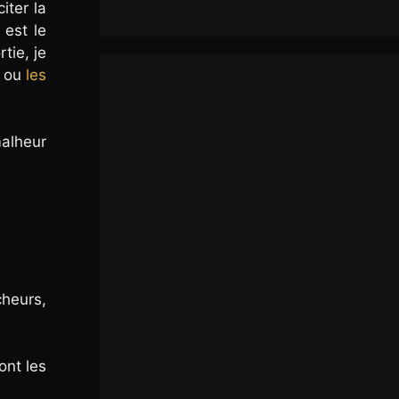
iter la
 est le
tie, je
ou
les
malheur
cheurs,
ont les