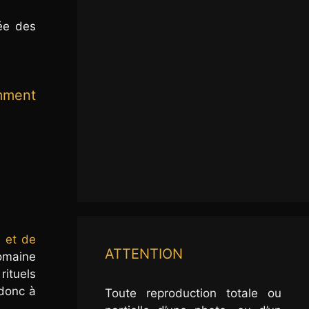
ée des
mment
t et de
ATTENTION
domaine
rituels
 donc à
Toute reproduction totale ou