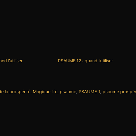
d l’utiliser
PSAUME 12 : quand l’utiliser
e la prospérité
,
Magique life
,
psaume
,
PSAUME 1
,
psaume prospér