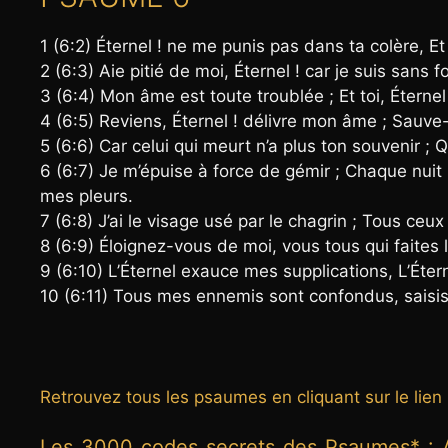
1 (6:2) Éternel ! ne me punis pas dans ta colère, E
2 (6:3) Aie pitié de moi, Éternel ! car je suis sans 
3 (6:4) Mon âme est toute troublée ; Et toi, Éterne
4 (6:5) Reviens, Éternel ! délivre mon âme ; Sauve
5 (6:6) Car celui qui meurt n’a plus ton souvenir ; 
6 (6:7) Je m’épuise à force de gémir ; Chaque nui
mes pleurs.
7 (6:8) J’ai le visage usé par le chagrin ; Tous ceux 
8 (6:9) Éloignez-vous de moi, vous tous qui faites l
9 (6:10) L’Éternel exauce mes supplications, L’Étern
10 (6:11) Tous mes ennemis sont confondus, saisis 
Retrouvez tous les psaumes en cliquant sur le lien
Les 3000 codes secrets des Psaumes*
: 