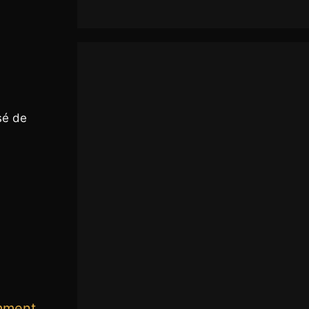
sé de
mment