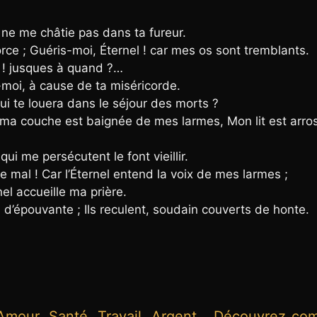
t ne me châtie pas dans ta fureur.
force ; Guéris-moi, Éternel ! car mes os sont tremblants.
l ! jusques à quand ?…
-moi, à cause de ta miséricorde.
Qui te louera dans le séjour des morts ?
t ma couche est baignée de mes larmes, Mon lit est arro
qui me persécutent le font vieillir.
e mal ! Car l’Éternel entend la voix de mes larmes ;
el accueille ma prière.
d’épouvante ; Ils reculent, soudain couverts de honte.
Amour, Santé, Travail, Argent… Découvrez co