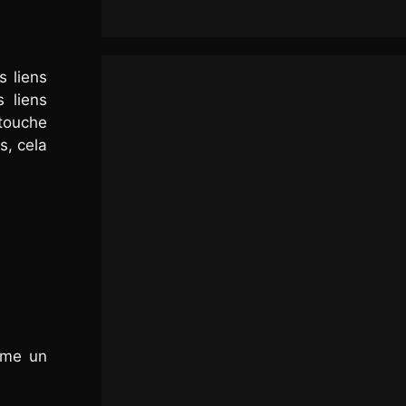
s liens
s liens
 touche
s, cela
omme un