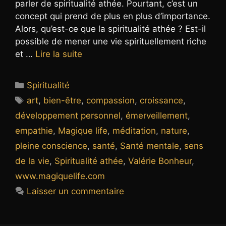
parler de spiritualité athée. Pourtant, c’est un
concept qui prend de plus en plus d’importance.
Alors, qu’est-ce que la spiritualité athée ? Est-il
possible de mener une vie spirituellement riche
et …
Lire la suite
Catégories
Spiritualité
Étiquettes
art
,
bien-être
,
compassion
,
croissance
,
développement personnel
,
émerveillement
,
empathie
,
Magique life
,
méditation
,
nature
,
pleine conscience
,
santé
,
Santé mentale
,
sens
de la vie
,
Spiritualité athée
,
Valérie Bonheur
,
www.magiquelife.com
Laisser un commentaire