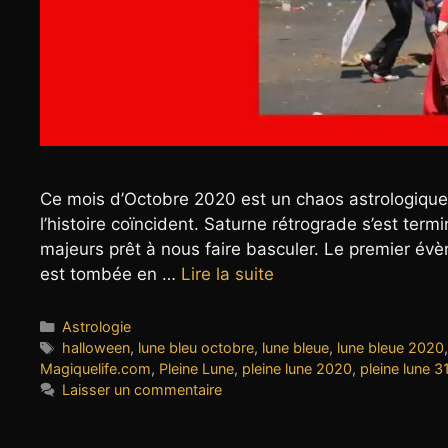
Ce mois d’Octobre 2020 est un chaos astrologique
l’histoire coïncident. Saturne rétrograde s’est ter
majeurs prêt à nous faire basculer. Le premier év
est tombée en …
Lire la suite
Catégories
Astrologie
Étiquettes
halloween
,
lune bleu octobre
,
lune bleue
,
lune bleue 2020
Magiquelife.com
,
Pleine Lune
,
pleine lune 2020
,
pleine lune 
Laisser un commentaire