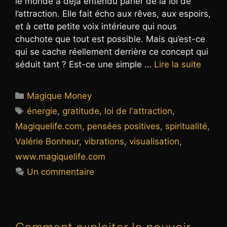
le monde a déjà entendu parler de la loi de
l’attraction. Elle fait écho aux rêves, aux espoirs,
et à cette petite voix intérieure qui nous
chuchote que tout est possible. Mais qu’est-ce
qui se cache réellement derrière ce concept qui
séduit tant ? Est-ce une simple …
Lire la suite
Catégories
Magique Money
Étiquettes
énergie
,
gratitude
,
loi de l'attraction
,
Magiquelife.com
,
pensées positives
,
spiritualité
,
Valérie Bonheur
,
vibrations
,
visualisation
,
www.magiquelife.com
Un commentaire