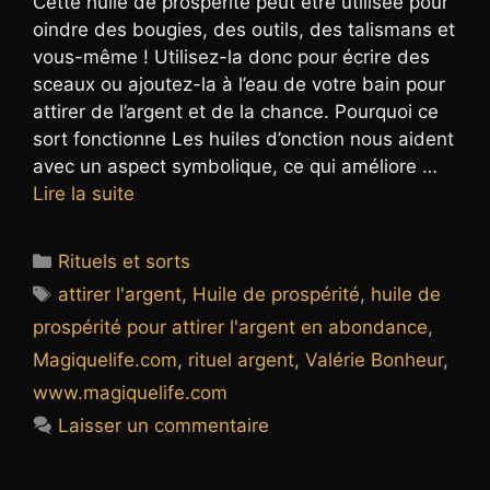
Cette huile de prospérité peut être utilisée pour
oindre des bougies, des outils, des talismans et
vous-même ! Utilisez-la donc pour écrire des
sceaux ou ajoutez-la à l’eau de votre bain pour
attirer de l’argent et de la chance. Pourquoi ce
sort fonctionne Les huiles d’onction nous aident
avec un aspect symbolique, ce qui améliore …
Lire la suite
Catégories
Rituels et sorts
Étiquettes
attirer l'argent
,
Huile de prospérité
,
huile de
prospérité pour attirer l'argent en abondance
,
Magiquelife.com
,
rituel argent
,
Valérie Bonheur
,
www.magiquelife.com
Laisser un commentaire