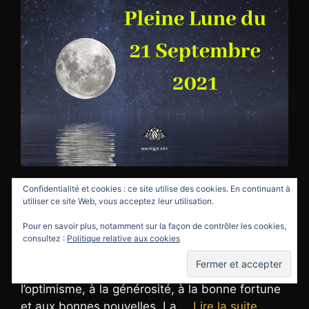
Confidentialité et cookies : ce site utilise des cookies. En continuant à
La pleine lune du 21 septembre 2021 à 1h54
utiliser ce site Web, vous acceptez leur utilisation.
(heure de Paris) en Poisson, tombe juste une
Pour en savoir plus, notamment sur la façon de contrôler les cookies,
heure après Mercure en trigone avec Jupiter.
consultez :
Politique relative aux cookies
Ainsi, la signification spirituelle de l’astrologie de
la pleine lune du 21 septembre 2021 est liée à
l’optimisme, à la générosité, à la bonne fortune
et aux bonnes nouvelles. La …
Lire la suite