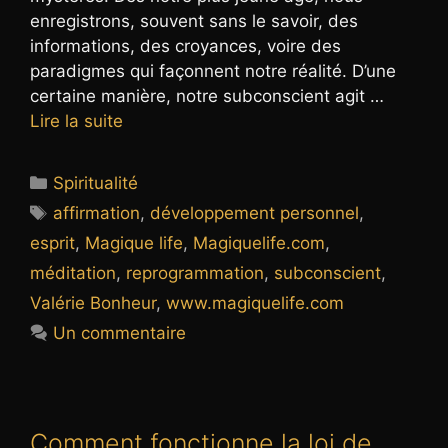
enregistrons, souvent sans le savoir, des
informations, des croyances, voire des
paradigmes qui façonnent notre réalité. D’une
certaine manière, notre subconscient agit …
Lire la suite
Catégories
Spiritualité
Étiquettes
affirmation
,
développement personnel
,
esprit
,
Magique life
,
Magiquelife.com
,
méditation
,
reprogrammation
,
subconscient
,
Valérie Bonheur
,
www.magiquelife.com
Un commentaire
Comment fonctionne la loi de