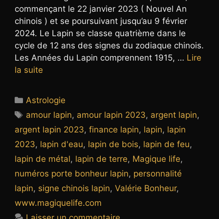
commençant le 22 janvier 2023 ( Nouvel An
chinois ) et se poursuivant jusqu’au 9 février
2024. Le Lapin se classe quatrième dans le
cycle de 12 ans des signes du zodiaque chinois.
Les Années du Lapin comprennent 1915, …
Lire
la suite
Catégories
Astrologie
Étiquettes
amour lapin
,
amour lapin 2023
,
argent lapin
,
argent lapin 2023
,
finance lapin
,
lapin
,
lapin
2023
,
lapin d'eau
,
lapin de bois
,
lapin de feu
,
lapin de métal
,
lapin de terre
,
Magique life
,
numéros porte bonheur lapin
,
personnalité
lapin
,
signe chinois lapin
,
Valérie Bonheur
,
www.magiquelife.com
Laisser un commentaire