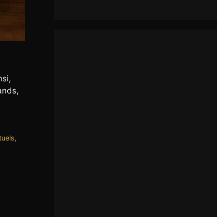
si,
ands,
tuels
,