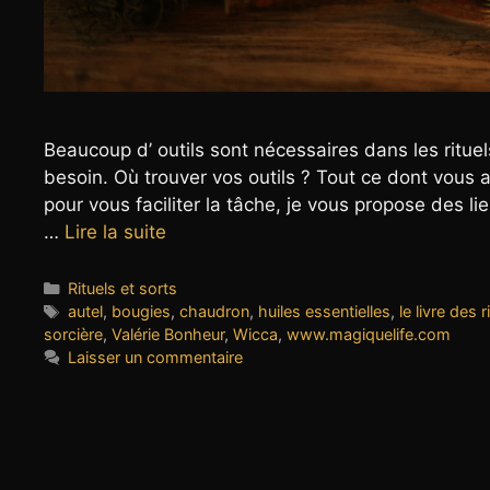
Beaucoup d’ outils sont nécessaires dans les rituel
besoin. Où trouver vos outils ? Tout ce dont vous 
pour vous faciliter la tâche, je vous propose des l
…
Lire la suite
Catégories
Rituels et sorts
Étiquettes
autel
,
bougies
,
chaudron
,
huiles essentielles
,
le livre des 
sorcière
,
Valérie Bonheur
,
Wicca
,
www.magiquelife.com
Laisser un commentaire