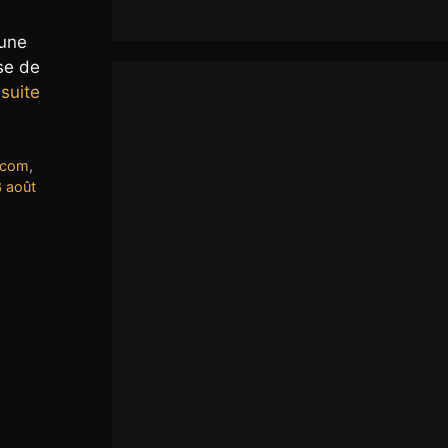
lune
se de
 suite
.com
,
3 août