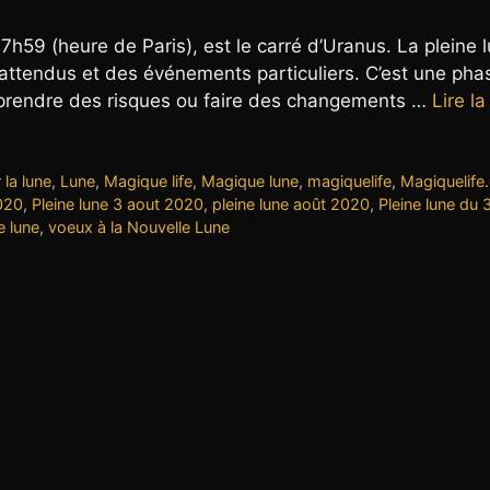
7h59 (heure de Paris), est le carré d’Uranus. La pleine 
ttendus et des événements particuliers. C’est une pha
pour prendre des risques ou faire des changements …
Lire la
 la lune
,
Lune
,
Magique life
,
Magique lune
,
magiquelife
,
Magiquelife
2020
,
Pleine lune 3 aout 2020
,
pleine lune août 2020
,
Pleine lune du 
e lune
,
voeux à la Nouvelle Lune