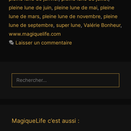
pleine lune de juin
,
pleine lune de mai
,
pleine
lune de mars
,
pleine lune de novembre
,
pleine
lune de septembre
,
super lune
,
Valérie Bonheur
,
www.magiquelife.com
Laisser un commentaire
Rechercher :
MagiqueLife c’est aussi :