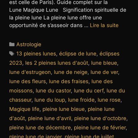
est celle de Paris). Guide complet sur la
Lune Magique Lune Signification spirituelle de
la pleine lune La pleine lune offre une
opportunité de s’asseoir dans …
Lire la suite
Catégories
Astrologie
Étiquettes
13 pleines lunes
,
éclipse de lune
,
éclipses
2023
,
les 2 pleines lunes d'août
,
lune bleue
,
lune d'estrugeon
,
lune de neige
,
lune de ver
,
lune des fleurs
,
lune des fraises
,
lune des
moissons
,
lune du castor
,
lune du cerf
,
lune du
chasseur
,
lune du loup
,
lune froide
,
lune rose
,
Magique life
,
pleine lune bleue
,
pleine lune
d'août
,
pleine lune d'avril
,
pleine lune d'octobre
,
pleine lune de décembre
,
pleine lune de février
,
pleine lune de janvier
,
pleine lune de juillet
,