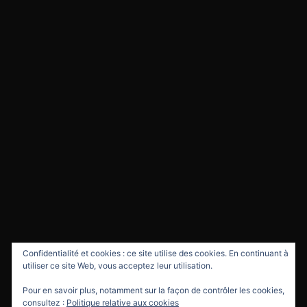
Confidentialité et cookies : ce site utilise des cookies. En continuant à
utiliser ce site Web, vous acceptez leur utilisation.
Pour en savoir plus, notamment sur la façon de contrôler les cookies,
consultez :
Politique relative aux cookies