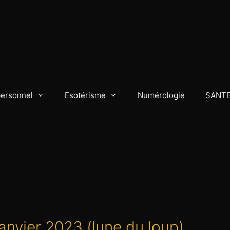
personnel
Esotérisme
Numérologie
SANT
anvier 2023 (lune du loup)