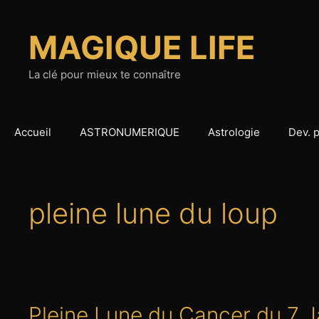
Aller
au
MAGIQUE LIFE
contenu
La clé pour mieux te connaître
Accueil
ASTRONUMERIQUE
Astrologie
Dev. 
pleine lune du loup
Pleine Lune du Cancer du 7 J