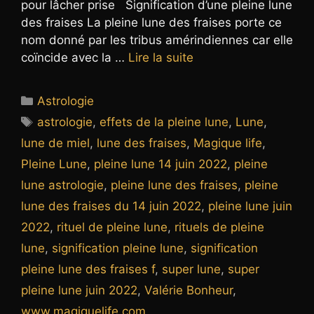
pour lâcher prise Signification d’une pleine lune
des fraises La pleine lune des fraises porte ce
nom donné par les tribus amérindiennes car elle
coïncide avec la …
Lire la suite
Catégories
Astrologie
Étiquettes
astrologie
,
effets de la pleine lune
,
Lune
,
lune de miel
,
lune des fraises
,
Magique life
,
Pleine Lune
,
pleine lune 14 juin 2022
,
pleine
lune astrologie
,
pleine lune des fraises
,
pleine
lune des fraises du 14 juin 2022
,
pleine lune juin
2022
,
rituel de pleine lune
,
rituels de pleine
lune
,
signification pleine lune
,
signification
pleine lune des fraises f
,
super lune
,
super
pleine lune juin 2022
,
Valérie Bonheur
,
www.magiquelife.com