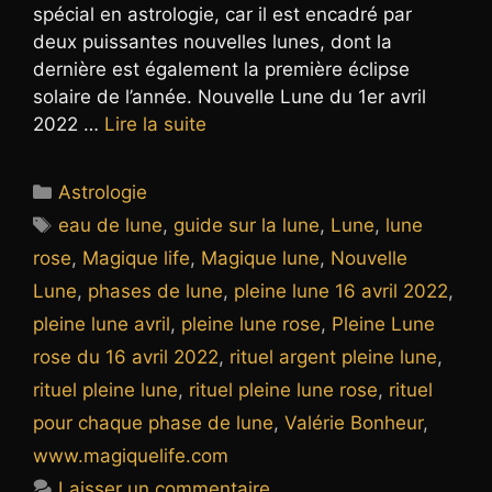
spécial en astrologie, car il est encadré par
deux puissantes nouvelles lunes, dont la
dernière est également la première éclipse
solaire de l’année. Nouvelle Lune du 1er avril
2022 …
Lire la suite
Catégories
Astrologie
Étiquettes
eau de lune
,
guide sur la lune
,
Lune
,
lune
rose
,
Magique life
,
Magique lune
,
Nouvelle
Lune
,
phases de lune
,
pleine lune 16 avril 2022
,
pleine lune avril
,
pleine lune rose
,
Pleine Lune
rose du 16 avril 2022
,
rituel argent pleine lune
,
rituel pleine lune
,
rituel pleine lune rose
,
rituel
pour chaque phase de lune
,
Valérie Bonheur
,
www.magiquelife.com
Laisser un commentaire