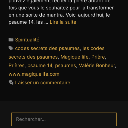
pouvez également réciter la prière autant de
fois que vous le souhaitez pour la transformer
en une sorte de mantra. Voici aujourd’hui, le
psaume 14, les …
Lire la suite
Catégories
Spiritualité
Étiquettes
codes secrets des psaumes
,
les codes
secrets des psaumes
,
Magique life
,
Prière
,
Prières
,
psaume 14
,
psaumes
,
Valérie Bonheur
,
www.magiquelife.com
Laisser un commentaire
Rechercher :