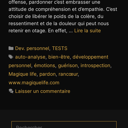
offense, pardonner c’est embrasser une
attitude de compréhension et d’empathie. C’est
choisir de libérer le poids de la colère, du
ressentiment et de la douleur qui peut nous
retenir en otage. En effet, …
Lire la suite
Catégories
Dev. personnel
,
TESTS
Étiquettes
auto-analyse
,
bien-être
,
développement
personnel
,
émotions
,
guérison
,
introspection
,
Magique life
,
pardon
,
rancœur
,
www.magiquelife.com
Laisser un commentaire
Rechercher :