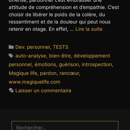
offense, pardonner c’est embrasser une
attitude de compréhension et d’empathie. C’est
choisir de libérer le poids de la colère, du
ressentiment et de la douleur qui peut nous
retenir en otage. En effet, …
Lire la suite
Catégories
Dev. personnel
,
TESTS
Étiquettes
auto-analyse
,
bien-être
,
développement
personnel
,
émotions
,
guérison
,
introspection
,
Magique life
,
pardon
,
rancœur
,
www.magiquelife.com
Laisser un commentaire
Rechercher :