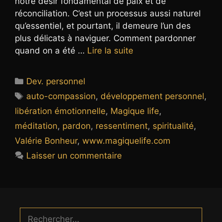
notre désir fondamental de paix et de
réconciliation. C’est un processus aussi naturel
qu’essentiel, et pourtant, il demeure l’un des
plus délicats à naviguer. Comment pardonner
quand on a été …
Lire la suite
Catégories
Dev. personnel
Étiquettes
auto-compassion
,
développement personnel
,
libération émotionnelle
,
Magique life
,
méditation
,
pardon
,
ressentiment
,
spiritualité
,
Valérie Bonheur
,
www.magiquelife.com
Laisser un commentaire
Rechercher :