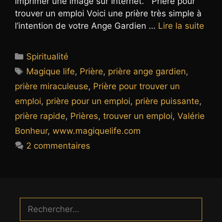
imprimer une image sur Internet. Prière pour
trouver un emploi Voici une prière très simple à
l’intention de votre Ange Gardien …
Lire la suite
Catégories
Spiritualité
Étiquettes
Magique life
,
Prière
,
prière ange gardien
,
prière miraculeuse
,
Prière pour trouver un
emploi
,
prière pour un emploi
,
prière puissante
,
prière rapide
,
Prières
,
trouver un emploi
,
Valérie
Bonheur
,
www.magiquelife.com
2 commentaires
Rechercher :