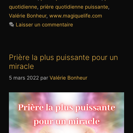
quotidienne
,
prière quotidienne puissante
,
Valérie Bonheur
,
www.magiquelife.com
Laisser un commentaire
Prière la plus puissante pour un
miracle
5 mars 2022
par
Valérie Bonheur