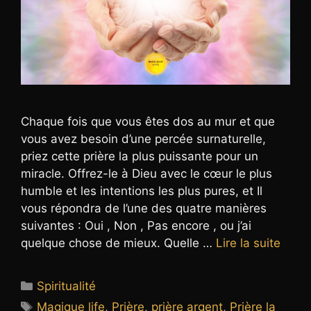
Chaque fois que vous êtes dos au mur et que
vous avez besoin d’une percée surnaturelle,
priez cette prière la plus puissante pour un
miracle. Offrez-le à Dieu avec le cœur le plus
humble et les intentions les plus pures, et Il
vous répondra de l’une des quatre manières
suivantes : Oui , Non , Pas encore , ou j’ai
quelque chose de mieux. Quelle …
Lire la suite
Catégories
Spiritualité
Étiquettes
Magique life
,
Prière
,
prière argent
,
Prière la