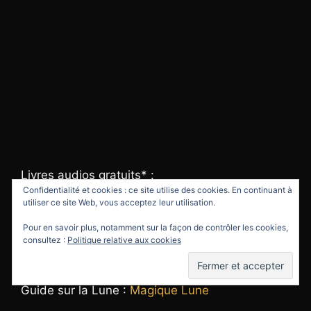
Livres audios gratuits* :
Confidentialité et cookies : ce site utilise des cookies. En continuant à
utiliser ce site Web, vous acceptez leur utilisation.
Autres livres audios gratuits*
Pour en savoir plus, notamment sur la façon de contrôler les cookies,
consultez :
Politique relative aux cookies
Livres* :
Guide sur la Lune :
Magique Lune