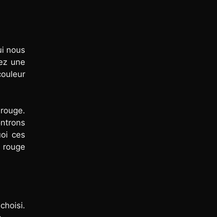
ui nous
ez une
ouleur
 rouge.
ntrons
oi ces
e rouge
choisi.