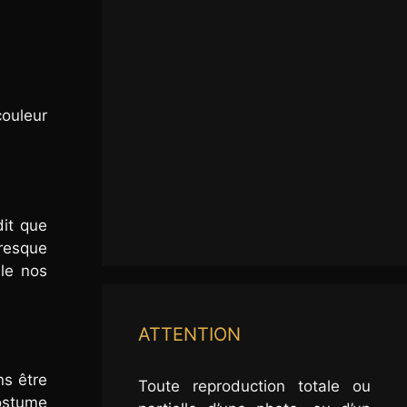
couleur
dit que
presque
lle nos
ATTENTION
ns être
Toute reproduction totale ou
costume