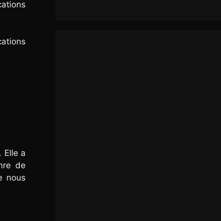
cations
cations
 Elle a
nre de
e nous