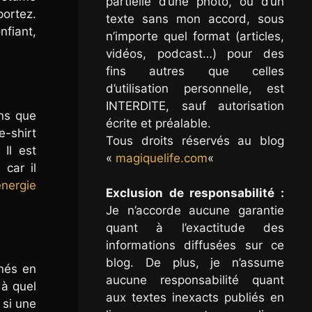
partielle d’une photo, ou d’un
portez.
texte sans mon accord, sous
nfiant,
n’importe quel format (articles,
vidéos, podcast…) pour des
fins autres que celles
d’utilisation personnelle, est
INTERDITE, sauf autorisation
ons que
écrite et préalable.
e-shirt
Tous droits réservés au blog
Il est
«
magiquelife.com
«
 car il
nergie
Exclusion de responsabilité :
Je n’accorde aucune garantie
quant à l’exactitude des
informations diffusées sur ce
blog. De plus, je n’assume
inés en
aucune responsabilité quant
 à quel
aux textes inexacts publiés en
 si une