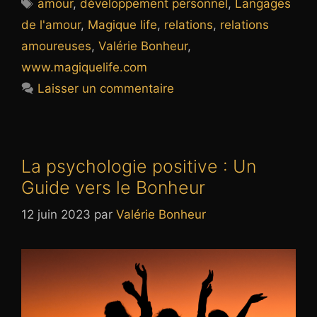
Étiquettes
amour
,
développement personnel
,
Langages
de l'amour
,
Magique life
,
relations
,
relations
amoureuses
,
Valérie Bonheur
,
www.magiquelife.com
Laisser un commentaire
La psychologie positive : Un
Guide vers le Bonheur
12 juin 2023
par
Valérie Bonheur