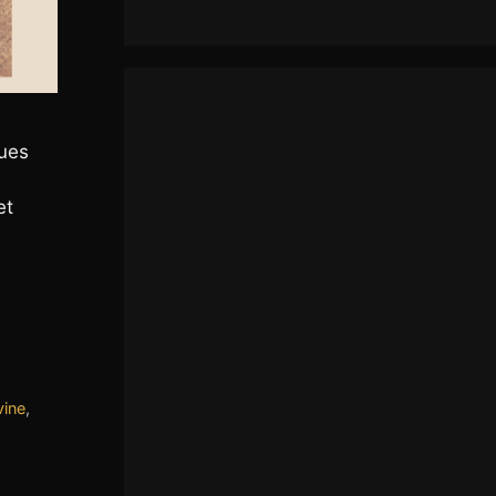
ques
et
vine
,