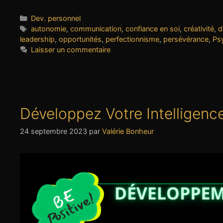
Catégories
Dev. personnel
Étiquettes
autonomie
,
communication
,
confiance en soi
,
créativité
,
d
leadership
,
opportunités
,
perfectionnisme
,
persévérance
,
Ps
Laisser un commentaire
Développez Votre Intelligenc
24 septembre 2023
par
Valérie Bonheur