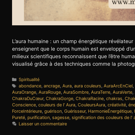
L’aura humaine : un champ énergétique révélateur De
enseignent que le corps humain est enveloppé d’u
milieux scientifiques reconnaissent que l’être hum
visualisé grâce à des techniques comme la photogr
Catégories
Spiritualité
Étiquettes
abondance
,
ancrage
,
Aura
,
aura couleurs
,
AuraArcEnCiel
,
AuraOrange
,
AuraRouge
,
AuraSombre
,
AuraTerre
,
AuraVerte
,
ChakraDuCœur
,
ChakraGorge
,
ChakraRacine
,
chakras
,
Chak
Conscience
,
couleurs de l' Aura
,
CouleursAura
,
créativité
,
éne
ForceIntérieure
,
guérison
,
Guérisseur
,
HarmonieÉnergétique
,
Pureté
,
purification
,
sagesse
,
signification des couleurs de l' 
Laisser un commentaire