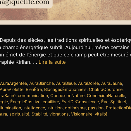
puis des siècles, les traditions spirituelles et ésotéri
n champ énergétique subtil. Aujourd’hui, même certains
ain émet de l’énergie et que ce champ peut être mesuré 
aphie Kirlian. …
Lire la suite
AuraArgentée
,
AuraBlanche
,
AuraBleue
,
AuraDorée
,
AuraJaune
,
AuraViolette
,
BienÊtre
,
BlocagesÉmotionnels
,
ChakraCouronne
,
raSacré
,
communication
,
ConnexionNature
,
ConnexionNaturelle
,
rgie
,
ÉnergiePositive
,
équilibre
,
ÉveilDeConscience
,
ÉveilSpirituel
,
Illumination
,
intelligence
,
intuition
,
optimisme
,
passion
,
ProtectionDi
aura
,
spiritualité
,
Stabilité
,
vibrations
,
Visionnaire
,
vitalité