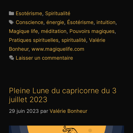
Catégories
Esotérisme
,
Spiritualité
Étiquettes
Conscience
,
énergie
,
Ésotérisme
,
intuition
,
Magique life
,
méditation
,
Pouvoirs magiques
,
Pratiques spirituelles
,
spiritualité
,
Valérie
Bonheur
,
www.magiquelife.com
Laisser un commentaire
Pleine Lune du capricorne du 3
juillet 2023
29 juin 2023
par
Valérie Bonheur