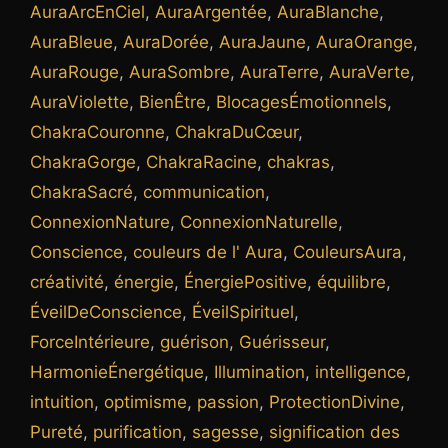
AuraArcEnCiel
,
AuraArgentée
,
AuraBlanche
,
AuraBleue
,
AuraDorée
,
AuraJaune
,
AuraOrange
,
AuraRouge
,
AuraSombre
,
AuraTerre
,
AuraVerte
,
AuraViolette
,
BienÊtre
,
BlocagesÉmotionnels
,
ChakraCouronne
,
ChakraDuCœur
,
ChakraGorge
,
ChakraRacine
,
chakras
,
ChakraSacré
,
communication
,
ConnexionNature
,
ConnexionNaturelle
,
Conscience
,
couleurs de l' Aura
,
CouleursAura
,
créativité
,
énergie
,
ÉnergiePositive
,
équilibre
,
ÉveilDeConscience
,
ÉveilSpirituel
,
ForceIntérieure
,
guérison
,
Guérisseur
,
HarmonieÉnergétique
,
Illumination
,
intelligence
,
intuition
,
optimisme
,
passion
,
ProtectionDivine
,
Pureté
,
purification
,
sagesse
,
signification des