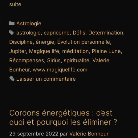
suite
Catégories
Astrologie
Étiquettes
astrologie
,
capricorne
,
Défis
,
Détermination
,
Discipline
,
énergie
,
Évolution personnelle
,
Jupiter
,
Magique life
,
méditation
,
Pleine Lune
,
Récompenses
,
Sirius
,
spiritualité
,
Valérie
Bonheur
,
www.magiquelife.com
Laisser un commentaire
Cordons énergétiques : c’est
quoi et pourquoi les éliminer ?
29 septembre 2022
par
Valérie Bonheur