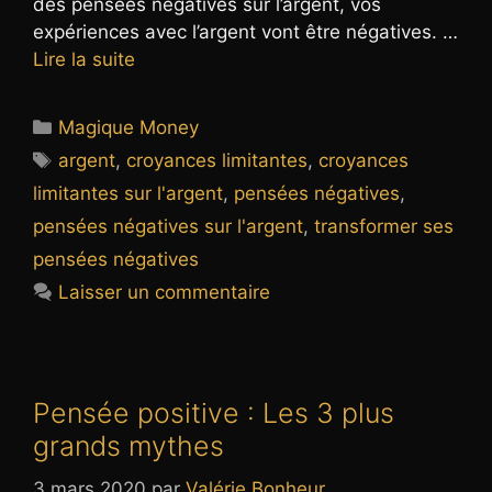
des pensées négatives sur l’argent, vos
expériences avec l’argent vont être négatives. …
Lire la suite
Catégories
Magique Money
Étiquettes
argent
,
croyances limitantes
,
croyances
limitantes sur l'argent
,
pensées négatives
,
pensées négatives sur l'argent
,
transformer ses
pensées négatives
Laisser un commentaire
Pensée positive : Les 3 plus
grands mythes
3 mars 2020
par
Valérie Bonheur