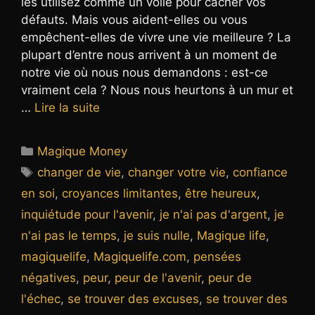
les utilisez comme un voile pour cacher vos
défauts. Mais vous aident-elles ou vous
empêchent-elles de vivre une vie meilleure ? La
plupart d’entre nous arrivent à un moment de
notre vie où nous nous demandons : est-ce
vraiment cela ? Nous nous heurtons à un mur et
…
Lire la suite
Catégories
Magique Money
Étiquettes
changer de vie
,
changer votre vie
,
confiance
en soi
,
croyances limitantes
,
être heureux
,
inquiétude pour l'avenir
,
je n'ai pas d'argent
,
je
n'ai pas le temps
,
je suis nulle
,
Magique life
,
magiquelife
,
Magiquelife.com
,
pensées
négatives
,
peur
,
peur de l'avenir
,
peur de
l'échec
,
se trouver des excuses
,
se trouver des