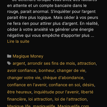
en attente et un compte bancaire dans le
rouge, parait anormal. S’inquiéter pour l’argent
parait être plus logique. Mais céder à vos peurs
ne fera rien pour attirer plus d’argent. En réalité,
céder à votre anxiété va générer une énergie
négative qui vous empêche d’apporter plus …
Lire la suite
Catégories
Magique Money
Étiquettes
argent
,
arrondir ses fins de mois
,
attraction
,
avoir confiance
,
bonheur
,
changer de vie
,
changer votre vie
,
chèque d'abondance
,
confiance en l'avenir
,
confiance en soi
,
désirs
,
être heureux
,
inquiétude pour l'avenir
,
liberté
financière
,
loi attraction
,
loi de l'attraction
,
Magique life
,
magiquelife
,
Magiquelife.com
,