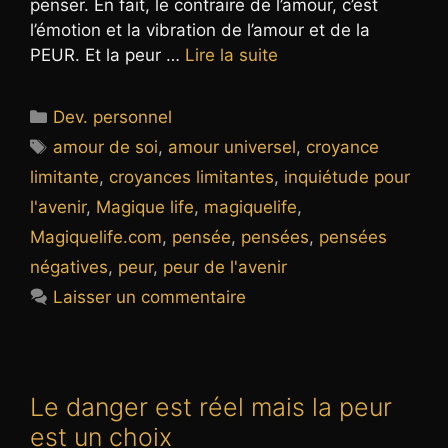
penser. En fait, le contraire de l’amour, c’est
l’émotion et la vibration de l’amour et de la
PEUR. Et la peur …
Lire la suite
Catégories
Dev. personnel
Étiquettes
amour de soi
,
amour universel
,
croyance
limitante
,
croyances limitantes
,
inquiétude pour
l'avenir
,
Magique life
,
magiquelife
,
Magiquelife.com
,
pensée
,
pensées
,
pensées
négatives
,
peur
,
peur de l'avenir
Laisser un commentaire
Le danger est réel mais la peur
est un choix