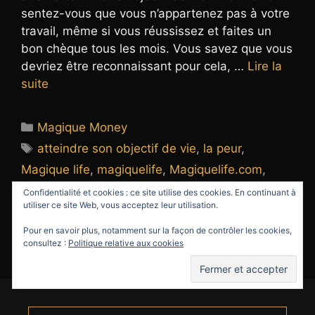
sentez-vous que vous n’appartenez pas à votre
travail, même si vous réussissez et faites un
bon chèque tous les mois. Vous savez que vous
devriez être reconnaissant pour cela, …
Lire la
suite
Catégories
Magique Money
Étiquettes
atteindre son objectif de vie
,
la peur
,
Magique life
,
magiquelife
,
Magiquelife.com
,
mission de vie
,
objectif de vie
,
objectifs de vie
,
Confidentialité et cookies : ce site utilise des cookies. En continuant à
utiliser ce site Web, vous acceptez leur utilisation.
peur
,
vivre ses rêves
Pour en savoir plus, notamment sur la façon de contrôler les cookies,
Laisser un commentaire
consultez :
Politique relative aux cookies
Rechercher :