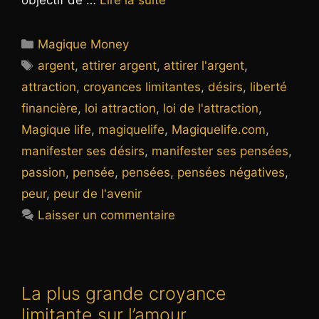
Catégories
Magique Money
Étiquettes
argent
,
attirer argent
,
attirer l'argent
,
attraction
,
croyances limitantes
,
désirs
,
liberté
financière
,
loi attraction
,
loi de l'attraction
,
Magique life
,
magiquelife
,
Magiquelife.com
,
manifester ses désirs
,
manifester ses pensées
,
passion
,
pensée
,
pensées
,
pensées négatives
,
peur
,
peur de l'avenir
Laisser un commentaire
La plus grande croyance
limitante sur l’amour